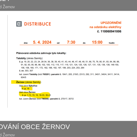
d Žernov
OVÁNÍ OBCE ŽERNOV
d Žernov