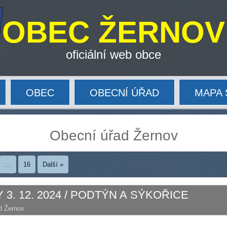
OBEC ŽERNOV
oficiální web obce
OBEC
OBECNÍ ÚŘAD
MAPA 
Obecní úřad Žernov
…
16
Další »
3. 12. 2024 / PODTÝN A SÝKOŘICE
d Žernov