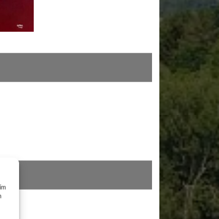
cím
m