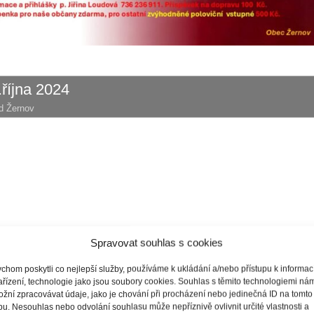
íjna 2024
d Žernov
14. září 2024
Spravovat souhlas s cookies
d Žernov
chom poskytli co nejlepší služby, používáme k ukládání a/nebo přístupu k informa
ařízení, technologie jako jsou soubory cookies. Souhlas s těmito technologiemi ná
žní zpracovávat údaje, jako je chování při procházení nebo jedinečná ID na tomto
u. Nesouhlas nebo odvolání souhlasu může nepříznivě ovlivnit určité vlastnosti a