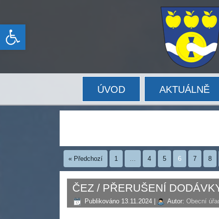
Open toolbar
ÚVOD
AKTUÁLNĚ
« Předchozí
1
…
4
5
6
7
8
ČEZ / PŘERUŠENÍ DODÁVKY 
Publikováno
13.11.2024
|
Autor:
Obecní úřa