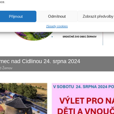
kce.
Přijmout
Odmítnout
Zobrazit předvolby
Zásady cookies
mec nad Cidlinou 24. srpna 2024
d Žernov