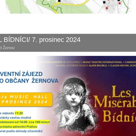
ÍDNÍCI/ 7. prosinec 2024
d Žernov