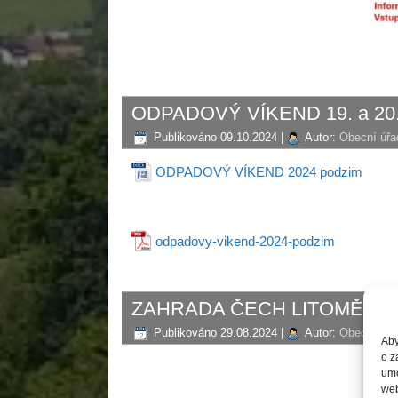
ODPADOVÝ VÍKEND 19. a 20.ř
Publikováno
09.10.2024
|
Autor:
Obecní úřa
ODPADOVÝ VÍKEND 2024 podzim
odpadovy-vikend-2024-podzim
ZAHRADA ČECH LITOMĚŘICE 
Publikováno
29.08.2024
|
Autor:
Obecní úřa
Aby
o z
umo
web