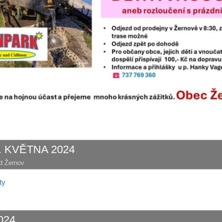
. KVĚTNA 2024
d Žernov
ty
024