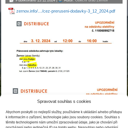
Publikováno
13.11.2024
|
Autor:
Obecní úřad Žernov
zernov.info/…/cez-preruseni-dodavky-3_12_2024.pdf
Spravovat souhlas s cookies
Abychom poskytli co nejlepší služby, používáme k ukládání a/nebo přístupu
k informacím o zařízení, technologie jako jsou soubory cookies. Souhlas s
těmito technologiemi nám umožní zpracovávat údaje, jako je chování při
procházení nebo jedinečná ID na tomto webu. Nesouhlas nebo odvolání