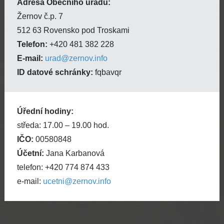
Adresa Obecního úřadu:
Žernov č.p. 7
512 63 Rovensko pod Troskami
Telefon:
+420 481 382 228
E-mail:
urad@zernov.info
ID datové schránky:
fqbavqr
Úřední hodiny:
středa: 17.00 – 19.00 hod.
IČO:
00580848
Účetní:
Jana Karbanová
telefon: +420 774 874 433
e-mail:
ucetni@zernov.info