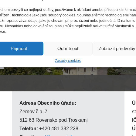
Informace k dokumentu úřední desky:
chom poskytli co nejlepší služby, používáme k ukládání a/nebo přístupu k informa
ařízení, technologie jako jsou soubory cookies. Souhlas s těmito technologiemi ná
Datum vyvěšení
Datum sejmutí
žní zpracovávat údaje, jako je chování při procházení nebo jedinečná ID na tomto
u. Nesouhlas nebo odvolání souhlasu může nepříznivě ovlivnit určité vlastnosti a
29.09.2024
14.10.2024
kce.
Přijmout
Odmítnout
Zobrazit předvolby
Zásady cookies
Adresa Obecního úřadu:
Ú
Žernov č.p. 7
s
512 63 Rovensko pod Troskami
I
Telefon:
+420 481 382 228
Ú