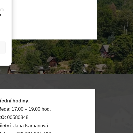
cím
m
řední hodiny:
tředa: 17.00 – 19.00 hod.
ČO:
00580848
četní:
Jana Karbanová