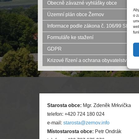
Obecně závazné vyhlášky obce
Aby
Územní plán obce Žernov
o z
umo
Informace podle zákona č. 106/99 Sb.
web
fun
Formuláře ke stažení
GDPR
Krizové řízení a ochrana obyvatelstva
Starosta obce:
Mgr. Zdeněk Mrkvička
telefon: +420 724 180 024
e-mail:
starosta@zernov.info
Místostarosta obce:
Petr Ondrák