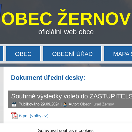
OBEC ŽERNOV
oficiální web obce
OBEC
OBECNÍ ÚŘAD
MAPA 
Dokument úřední desky:
Souhrné výsledky voleb do ZASTUPIT
Publikováno
29.09.2024
|
Autor:
Obecní úřad Žernov
6.pdf (volby.cz)
Spravovat souhlas s cookies