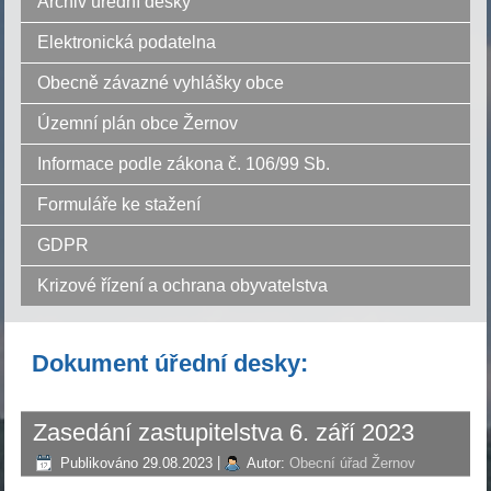
Archiv úřední desky
Elektronická podatelna
Obecně závazné vyhlášky obce
Územní plán obce Žernov
Informace podle zákona č. 106/99 Sb.
Formuláře ke stažení
GDPR
Krizové řízení a ochrana obyvatelstva
Dokument úřední desky:
Zasedání zastupitelstva 6. září 2023
Publikováno
29.08.2023
|
Autor:
Obecní úřad Žernov