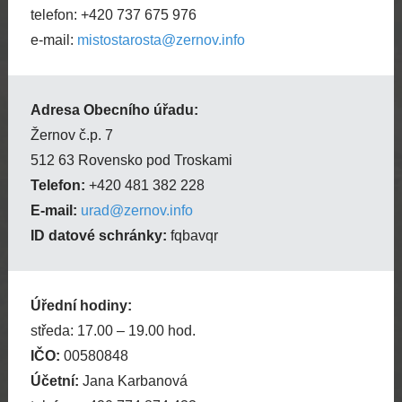
telefon: +420 737 675 976
e-mail:
mistostarosta@zernov.info
Adresa Obecního úřadu:
Žernov č.p. 7
512 63 Rovensko pod Troskami
Telefon:
+420 481 382 228
E-mail:
urad@zernov.info
ID datové schránky:
fqbavqr
Úřední hodiny:
středa: 17.00 – 19.00 hod.
IČO:
00580848
Účetní:
Jana Karbanová